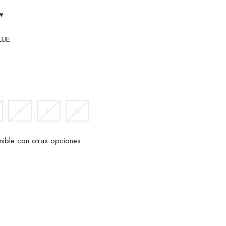
▾
LUE
AVY
LUE
M
L
XL
nible con otras opciones