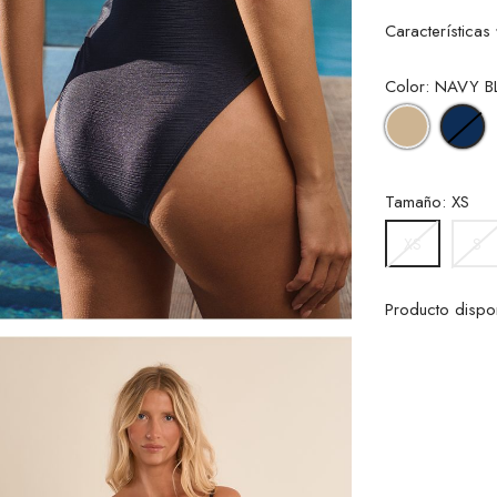
Características
Color: NAVY B
BEIGE
N
B
Tamaño: XS
S
XS
Producto dispo