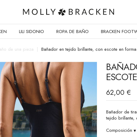
KEN
LILI SIDONIO
ROPA DE BAÑO
BRACKEN FOOT
año de una pieza
Bañador en tejido brillante, con escote en form
BAÑADO
ESCOTE
62,00 €
Bañador de tira
tejido brillante
Composición
▾