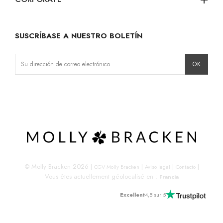
add
SUSCRÍBASE A NUESTRO BOLETÍN
Instagram
Facebook
LinkedIn
© Molly Bracken 2026
|
|
|
|
CGV Molly Bracken
Aviso legal
Contacto
Vous êtes actuellement géolocalisé en :
Francia
Excellent
4,5 sur 5