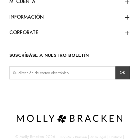
MI CUENTA
add
INFORMACIÓN
add
CORPORATE
add
SUSCRÍBASE A NUESTRO BOLETÍN
Instagram
Facebook
LinkedIn
© Molly Bracken 2026
|
|
|
|
CGV Molly Bracken
Aviso legal
Contacto