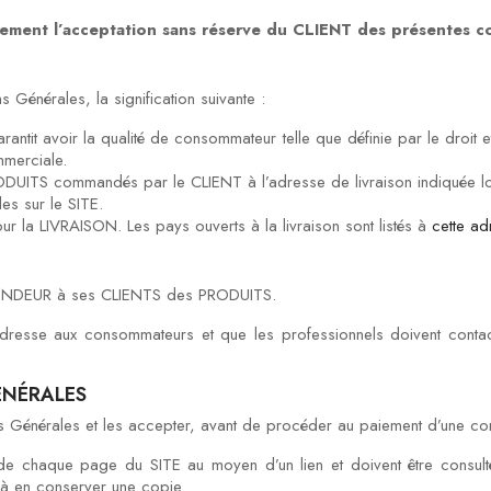
ement l’acceptation sans réserve du CLIENT des présentes c
Générales, la signification suivante :
tit avoir la qualité de consommateur telle que définie par le droit et 
mmerciale.
RODUITS commandés par le CLIENT à l’adresse de livraison indiquée 
es sur le SITE.
r la LIVRAISON. Les pays ouverts à la livraison sont listés à
cette ad
e VENDEUR à ses CLIENTS des PRODUITS.
’adresse aux consommateurs et que les professionnels doivent cont
ÉNÉRALES
ions Générales et les accepter, avant de procéder au paiement d’une
de chaque page du SITE au moyen d’un lien et doivent être consult
t à en conserver une copie.