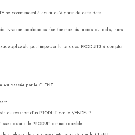
E ne commencent à courir qu’à partir de cette date.
de livraison applicables (en fonction du poids du colis, hors
du taux applicable peut impacter le prix des PRODUITS à compter
nde est passée par le CLIENT.
ment.
ormés du réassort d’un PRODUIT par le VENDEUR.
 sans délai si le PRODUIT est indisponible.
de qualité et de prix équivalents, accepté par le CLIENT.