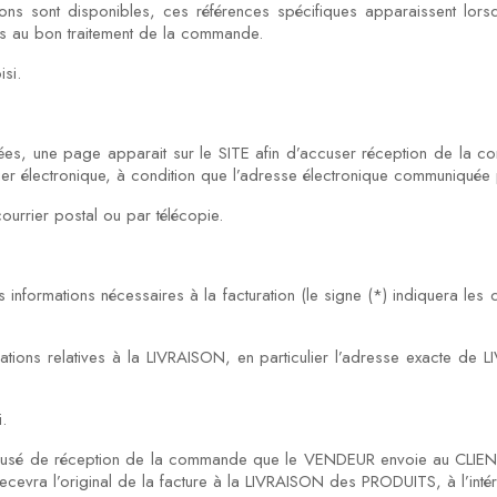
s sont disponibles, ces références spécifiques apparaissent lors
es au bon traitement de la commande.
si.
étées, une page apparait sur le SITE afin d’accuser réception de la
lectronique, à condition que l’adresse électronique communiquée par 
rrier postal ou par télécopie.
informations nécessaires à la facturation (le signe (*) indiquera le
mations relatives à la LIVRAISON, en particulier l’adresse exacte de 
.
ccusé de réception de la commande que le VENDEUR envoie au CLIENT p
evra l’original de la facture à la LIVRAISON des PRODUITS, à l’intéri