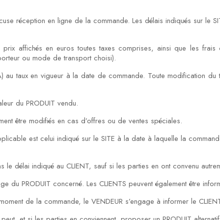
se réception en ligne de la commande. Les délais indiqués sur le SIT
rix affichés en euros toutes taxes comprises, ainsi que les frais 
orteur ou mode de transport choisi).
 (TVA) au taux en vigueur à la date de commande. Toute modification 
valeur du PRODUIT vendu.
ement être modifiés en cas d’offres ou de ventes spéciales.
applicable est celui indiqué sur le SITE à la date à laquelle la comma
 le délai indiqué au CLIENT, sauf si les parties en ont convenu autre
la page du PRODUIT concerné. Les CLIENTS peuvent également être inf
ée au moment de la commande, le VENDEUR s’engage à informer le CLIENT
ut, et si les parties en conviennent, proposer un PRODUIT alternatif 