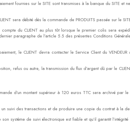
 paiement fournies sur le SITE sont transmises à la banque du SITE et ne
 CLIENT sera débité dès la commande de PRODUITS passée sur le SIT
 du compte du CLIENT au plus tôt lorsque le premier colis sera ex
dernier paragraphe de l’article 5.5 des présentes Conditions Générale
 paiement, le CLIENT devra contacter le Service Client du VENDEUR
tion, refus ou autre, la transmission du flux d’argent dû par le CLIE
mmande d’un montant supérieur à 120 euros TTC sera archivé par l
 un suivi des transactions et de produire une copie du contrat à la 
n système de suivi électronique est fiable et qu’il garantit l’intégrité 