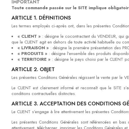
IMPORTANT
Toute commande passée sur le SITE implique obligatoir
ARTICLE 1. DÉFINITIONS
Les termes employés ci-après ont, dans les présentes Conditions 
« CLIENT »
: désigne le cocontractant du VENDEUR, qui garan
que le CLIENT agit en dehors de toute activité habituelle ou co
« LIVRAISON »
: désigne la première présentation des P
« PRODUITS »
: désigne l’ensemble des produits disponibl
« TERRITOIRE »
: désigne le pays choisi par le CLIENT pou
ARTICLE 2. OBJET
Les présentes Conditions Générales régissent la vente par l
Le CLIENT est clairement informé et reconnaît que le SITE s
conditions contractuelles distinctes.
ARTICLE 3. ACCEPTATION DES CONDITIONS G
Le CLIENT s’engage à lire attentivement les présentes Condit
Les présentes Conditions Générales sont référencées en bas 
attentivement, télécharger, imprimer les Conditions Générales e