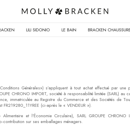
RACKEN
LILI SIDONIO
LE BAIN
BRACKEN CHAUSSUR
Conditions Générales») s’appliquent à tout achat effectué par une p
OUPE CHRONO IMPORT, société à responsabilité limitée (SARL) au cap
rance, immatriculée au Registre du Commerce et des Sociétés de 
est FR219280_11YREE (ci-après le « VENDEUR »).
age Alimentaire et l'Économie Circulaire), SARL GROUPE CHRONO
-contribution sur ses emballages ménagers.