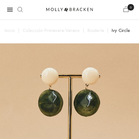
0

Inicio
Colección Primavera-Verano
Bisutería
Ivy Circle