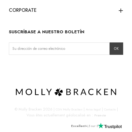
CORPORATE
add
SUSCRÍBASE A NUESTRO BOLETÍN
Instagram
Facebook
LinkedIn
© Molly Bracken 2026
|
|
|
|
CGV Molly Bracken
Aviso legal
Contacto
Vous êtes actuellement géolocalisé en :
Francia
Excellent
4,5 sur 5