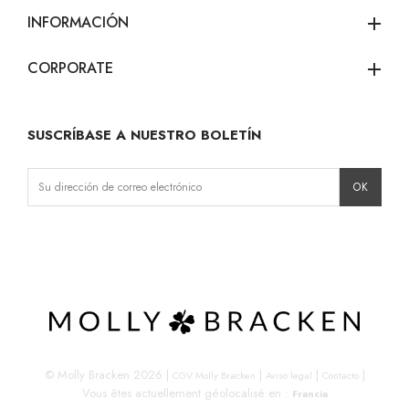
INFORMACIÓN
add
CORPORATE
add
SUSCRÍBASE A NUESTRO BOLETÍN
Instagram
Facebook
LinkedIn
© Molly Bracken 2026
|
|
|
|
CGV Molly Bracken
Aviso legal
Contacto
Vous êtes actuellement géolocalisé en :
Francia