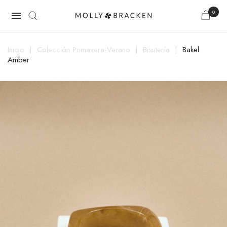
0

Inicio
Colección Primavera-Verano
Bisutería
Bakel
Amber