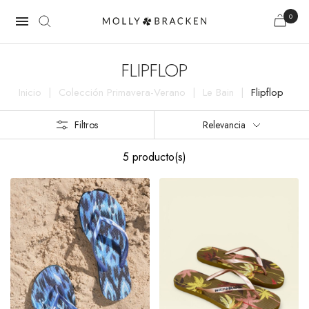
0

FLIPFLOP
Inicio
Colección Primavera-Verano
Le Bain
Flipflop
Filtros
Relevancia
5 producto(s)