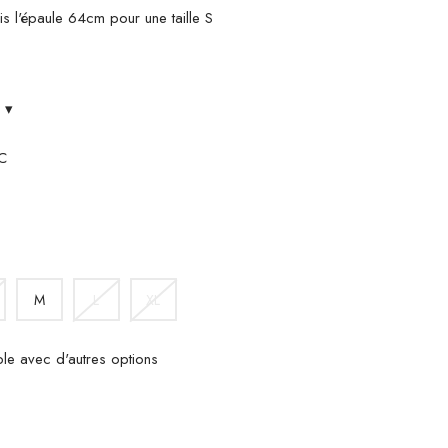
s l'épaule 64cm pour une taille S
s
▾
C
OIR
M
L
XL
ble avec d'autres options