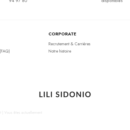
94 97 80
disponibles
CORPORATE
Recrutement & Carrières
 (FAQ)
Notre histoire
t
|
Vous êtes actuellement