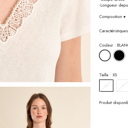
-Longueur depui
Composition
▾
Caractéristique
Couleur : BLAN
N
BLANC
Taille : XS
S
XS
Produit disponi