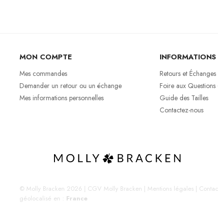
MON COMPTE
INFORMATIONS
Mes commandes
Retours et Échanges
Demander un retour ou un échange
Foire aux Questions
Mes informations personnelles
Guide des Tailles
Contactez-nous
© Molly Bracken 2026
|
CGV Molly Bracken
|
Mentions légales
|
Contac
géolocalisé en :
France