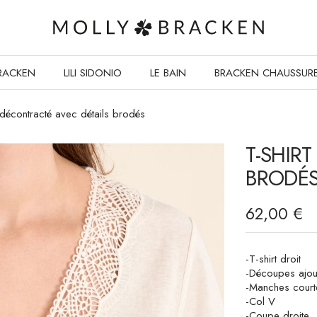
RACKEN
LILI SIDONIO
LE BAIN
BRACKEN CHAUSSUR
 décontracté avec détails brodés
T-SHIR
BRODÉ
62,00 €
-T-shirt droit
-Découpes ajour
-Manches court
-Col V
-Coupe droite