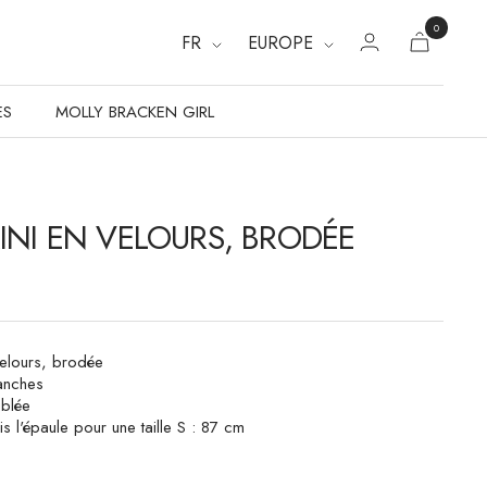
0
FR
EUROPE
ES
MOLLY BRACKEN GIRL
INI EN VELOURS, BRODÉE
velours, brodée
anches
ublée
s l'épaule pour une taille S : 87 cm