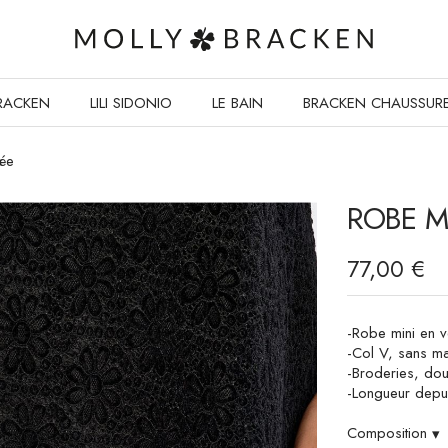
RACKEN
LILI SIDONIO
LE BAIN
BRACKEN CHAUSSUR
dée
ROBE M
77,00 €
-Robe mini en 
-Col V, sans m
-Broderies, do
-Longueur depui
Composition
▾