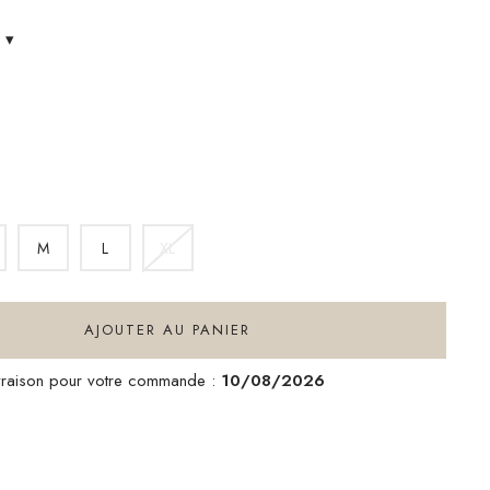
s
▾
M
L
XL
AJOUTER AU PANIER
ivraison pour votre commande :
10/08/2026