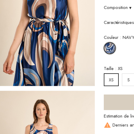
Composition
▾
Caractéristique
Couleur : NA
NAVY
ATHENA
Taille : XS
S
XS
Estimation de l

Derniers art