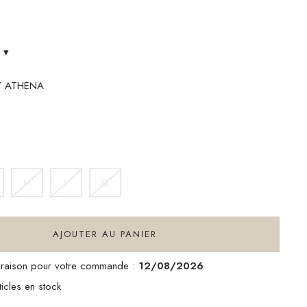
s
▾
VY ATHENA
M
L
XL
AJOUTER AU PANIER
ivraison pour votre commande :
12/08/2026
icles en stock