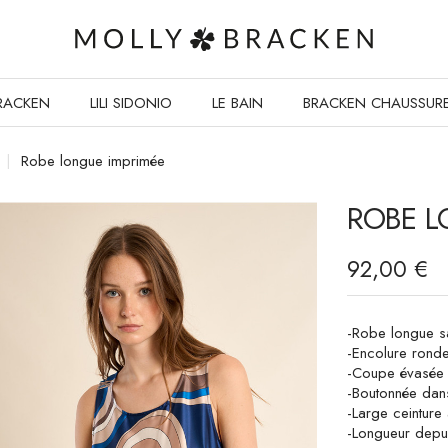
RACKEN
LILI SIDONIO
LE BAIN
BRACKEN CHAUSSUR
Robe longue imprimée
ROBE L
92,00 €
-Robe longue s
-Encolure rond
-Coupe évasée
-Boutonnée dan
-Large ceinture 
-Longueur depui