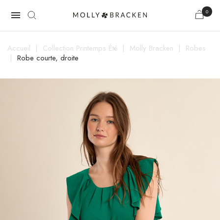
0

Accueil
Collection Printemps Été
Molly Bracken
Robes
Robe courte, droite