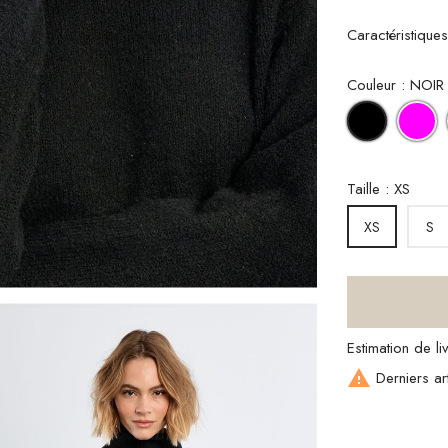
Caractéristique
Couleur : NOIR
F
NOIR
Taille : XS
S
XS
Estimation de l

Derniers art