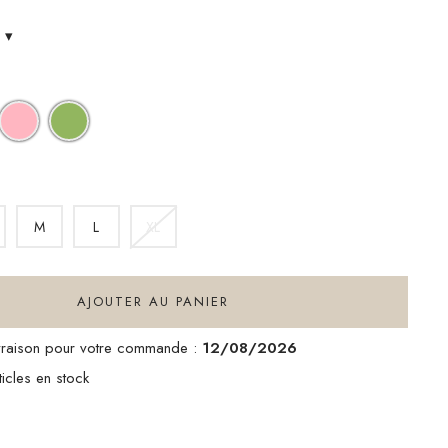
s
▾
UCHSIA
LIGHT
LIME
PINK
GREEN
M
L
XL
AJOUTER AU PANIER
ivraison pour votre commande :
12/08/2026
icles en stock