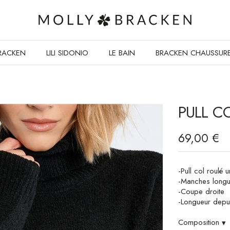
RACKEN
LILI SIDONIO
LE BAIN
BRACKEN CHAUSSUR
PULL C
69,00 €
-Pull col roulé u
-Manches long
-Coupe droite
-Longueur depui
Composition
▾