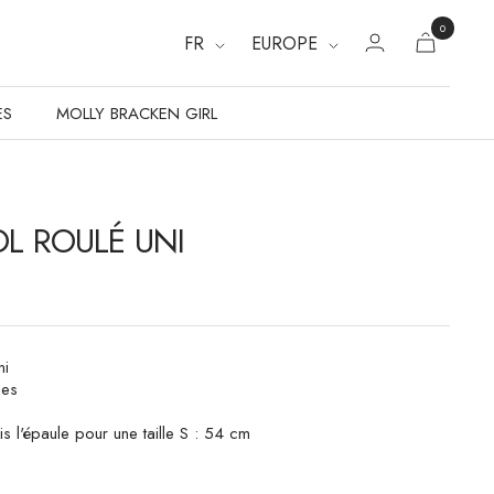
0
FR
EUROPE
ES
MOLLY BRACKEN GIRL
OL ROULÉ UNI
ni
ues
s l'épaule pour une taille S : 54 cm