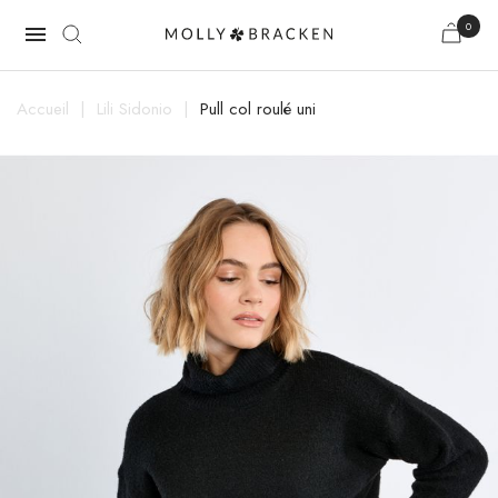
0

Accueil
Lili Sidonio
Pull col roulé uni