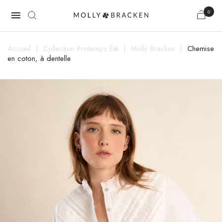
0

Accueil
Collection Printemps Été
Molly Bracken
Chemise
en coton, à dentelle