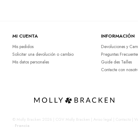
MI CUENTA
INFORMACIÓN
Mis pedidos
Devoluciones y Cam
Solicitar una devolución o cambio
Preguntas Frecuente
Mis datos personales
Guide des Tailles
Contacte con nosotr
© Molly Bracken 2026
|
CGV Molly Bracken
|
Aviso legal
|
Contacto
|
Vo
:
Francia