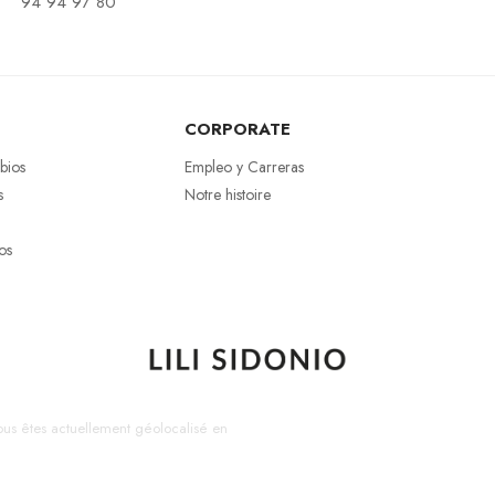
94 94 97 80
CORPORATE
bios
Empleo y Carreras
s
Notre histoire
os
us êtes actuellement géolocalisé en