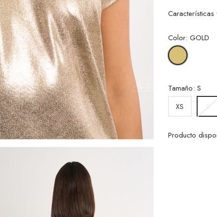
Características
Color: GOLD
GOLD
Tamaño: S
XS
S
Producto dispo