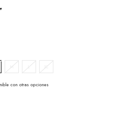
▾
M
L
XL
nible con otras opciones