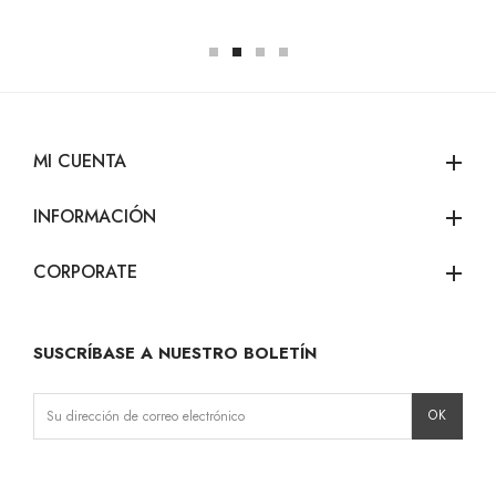
MI CUENTA
add
INFORMACIÓN
add
CORPORATE
add
SUSCRÍBASE A NUESTRO BOLETÍN
Instagram
Facebook
LinkedIn