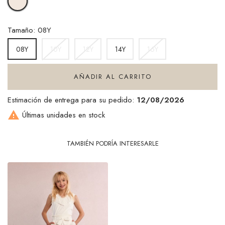
Tamaño: 08Y
10Y
12Y
14Y
16Y
08Y
AÑADIR AL CARRITO
Estimación de entrega para su pedido:
12/08/2026

Últimas unidades en stock
TAMBIÉN PODRÍA INTERESARLE