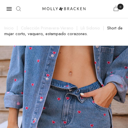
0

Inicio
Colección Primavera-Verano
Lili Sidonio
Short de
mujer corto, vaquero, estampado corazones.