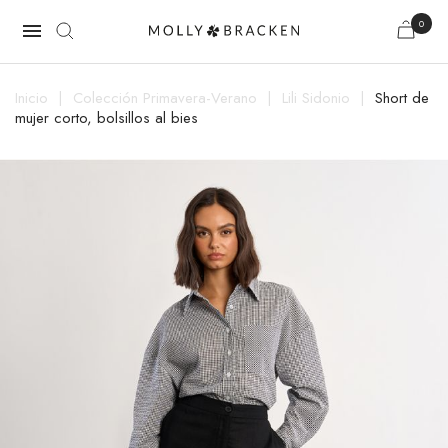
0

Inicio
Colección Primavera-Verano
Lili Sidonio
Short de
mujer corto, bolsillos al bies