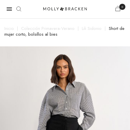
0

Inicio
Colección Primavera-Verano
Lili Sidonio
Short de
mujer corto, bolsillos al bies