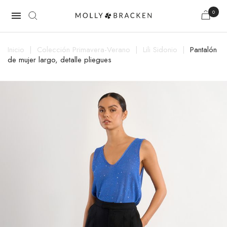
0

Inicio
Colección Primavera-Verano
Lili Sidonio
Pantalón
de mujer largo, detalle pliegues