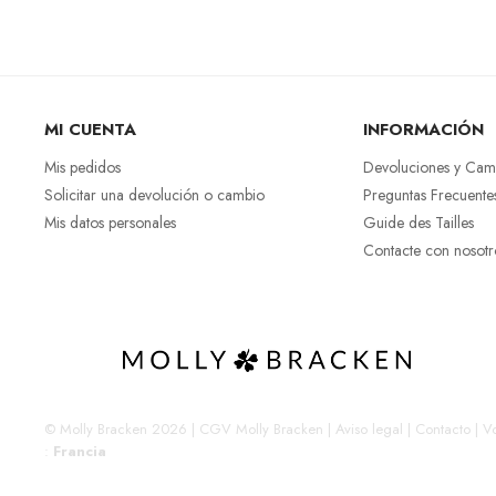
MI CUENTA
INFORMACIÓN
Mis pedidos
Devoluciones y Cam
Solicitar una devolución o cambio
Preguntas Frecuente
Mis datos personales
Guide des Tailles
Contacte con nosotr
© Molly Bracken 2026
|
CGV Molly Bracken
|
Aviso legal
|
Contacto
|
Vo
:
Francia