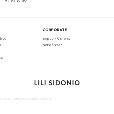
94 94 97 80
CORPORATE
bios
Empleo y Carreras
s
Notre histoire
os
us êtes actuellement géolocalisé en