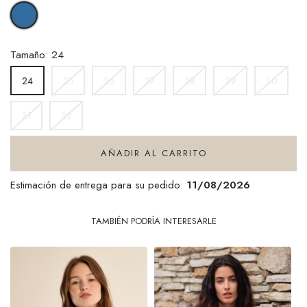
DENIM
BLUE
Tamaño: 24
25
26
27
28
29
30
24
31
32
AÑADIR AL CARRITO
Estimación de entrega para su pedido:
11/08/2026
TAMBIÉN PODRÍA INTERESARLE