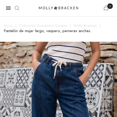
0

Inicio
Colección Primavera-Verano
Molly Bracken
Pantalón de mujer largo, vaquero, perneras anchas.