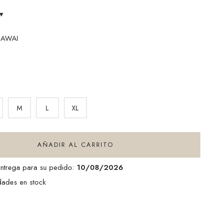
▾
HAWAI
M
L
XL
AÑADIR AL CARRITO
entrega para su pedido:
10/08/2026
dades en stock