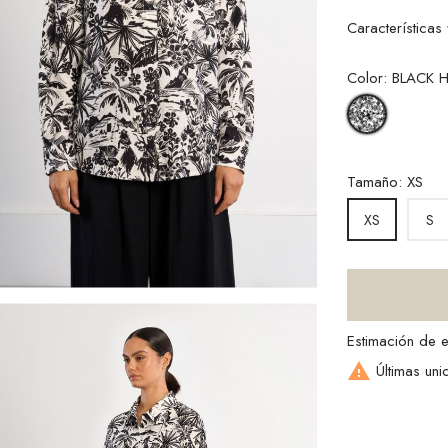
Características
Color: BLACK 
BLACK
HAWAI
Tamaño: XS
S
XS
Estimación de 

Últimas uni