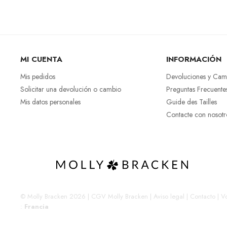
MI CUENTA
INFORMACIÓN
Mis pedidos
Devoluciones y Cam
Solicitar una devolución o cambio
Preguntas Frecuente
Mis datos personales
Guide des Tailles
Contacte con nosotr
© Molly Bracken 2026
|
CGV Molly Bracken
|
Aviso legal
|
Contacto
|
Vo
:
Francia