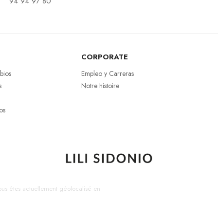
94 94 97 80
CORPORATE
bios
Empleo y Carreras
s
Notre histoire
os
us êtes actuellement géolocalisé en