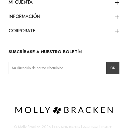
MI CUENTA
add
INFORMACIÓN
add
CORPORATE
add
SUSCRÍBASE A NUESTRO BOLETÍN
Instagram
Facebook
LinkedIn
© Molly Bracken 2026
|
|
|
|
CGV Molly Bracken
Aviso legal
Contacto