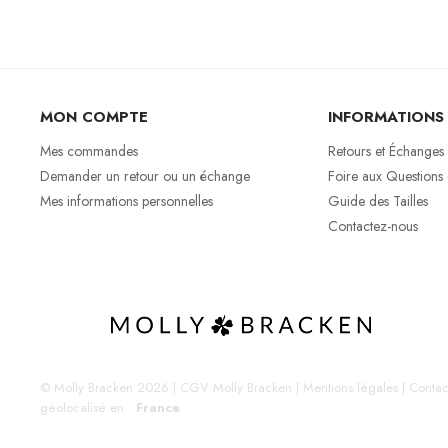
MON COMPTE
INFORMATIONS
Mes commandes
Retours et Échanges
Demander un retour ou un échange
Foire aux Questions
Mes informations personnelles
Guide des Tailles
Contactez-nous
© Molly Bracken 2026
|
CGV Molly Bracken
|
Mentions légales
|
Contac
géolocalisé en :
France