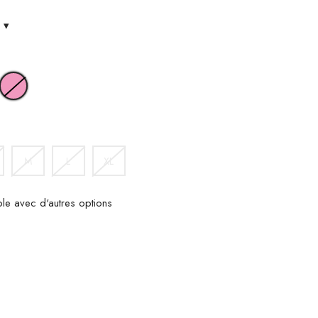
s
▾
OIR
ROSE
M
L
XL
ble avec d'autres options