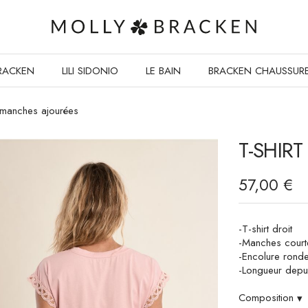
RACKEN
LILI SIDONIO
LE BAIN
BRACKEN CHAUSSUR
t manches ajourées
T-SHIR
57,00 €
-T-shirt droit
-Manches court
-Encolure rond
-Longueur depui
Composition
▾