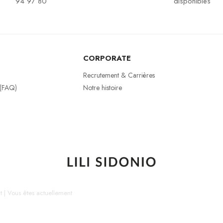
94 97 80
disponibles
CORPORATE
Recrutement & Carrières
 (FAQ)
Notre histoire
t
|
Vous êtes actuellement