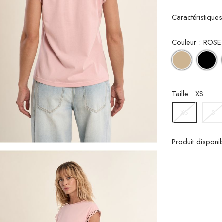
Caractéristique
Couleur : ROSE
BEIGE
N
Taille : XS
S
XS
Produit disponi