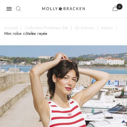
0

Accueil
Collection Printemps Été
Lili Sidonio
Robes
Mini robe côtelée rayée