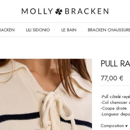
RACKEN
LILI SIDONIO
LE BAIN
BRACKEN CHAUSSUR
PULL R
77,00 €
-Pull côtelé rayé
-Col chemisier 
-Coupe droite
-Longueur depui
Composition
▾