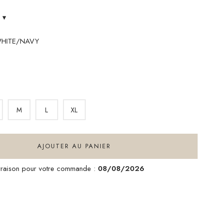
s
▾
FWHITE/NAVY
E/NAVY
M
L
XL
AJOUTER AU PANIER
ivraison pour votre commande :
08/08/2026