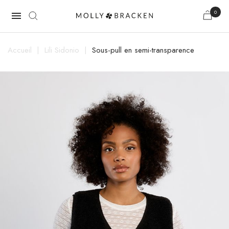
0

Accueil
Lili Sidonio
Sous-pull en semi-transparence