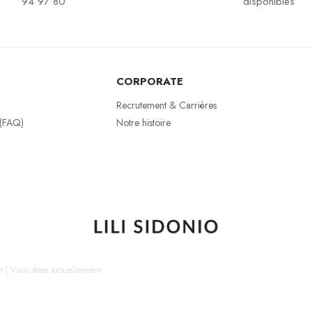
94 97 80
disponibles
CORPORATE
Recrutement & Carrières
 (FAQ)
Notre histoire
t
|
Vous êtes actuellement