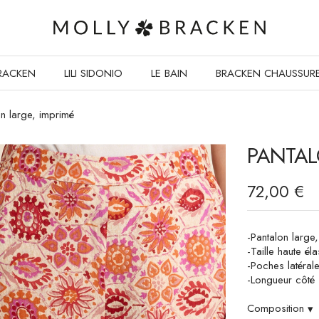
RACKEN
LILI SIDONIO
LE BAIN
BRACKEN CHAUSSUR
on large, imprimé
PANTAL
72,00 €
-Pantalon large
-Taille haute él
-Poches latéral
-Longueur côté 
Composition
▾