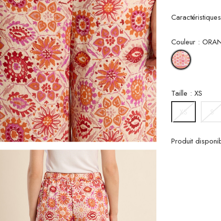
Caractéristique
Couleur : ORA
ORANGE
MELISSA
Taille : XS
S
XS
Produit disponi