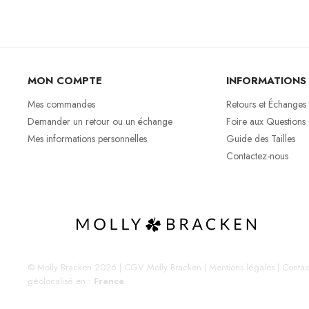
MON COMPTE
INFORMATIONS
Mes commandes
Retours et Échanges
Demander un retour ou un échange
Foire aux Questions
Mes informations personnelles
Guide des Tailles
Contactez-nous
© Molly Bracken 2026
|
CGV Molly Bracken
|
Mentions légales
|
Contac
géolocalisé en :
France