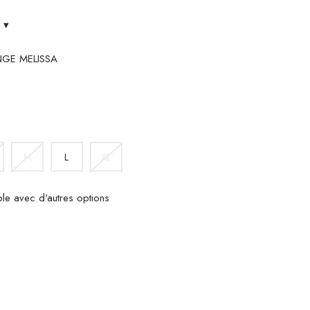
s
▾
NGE MELISSA
M
L
XL
ble avec d'autres options