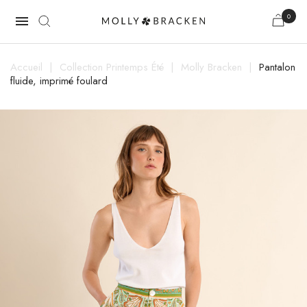
0

Accueil
Collection Printemps Été
Molly Bracken
Pantalon
fluide, imprimé foulard