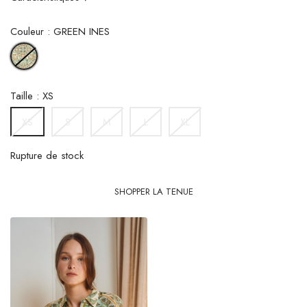
Couleur : GREEN INES
GREEN
INES
Taille : XS
S
M
L
XL
XS
Rupture de stock
SHOPPER LA TENUE