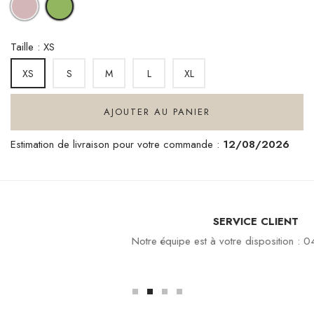
LIME
GREEN
Taille : XS
S
M
L
XL
XS
AJOUTER AU PANIER
Estimation de livraison pour votre commande :
12/08/2026
SERVICE CLIENT
Notre équipe est à votre disposition : 04 94 94 97 80