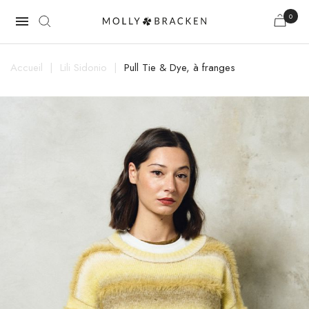
0

Accueil
Lili Sidonio
Pull Tie & Dye, à franges