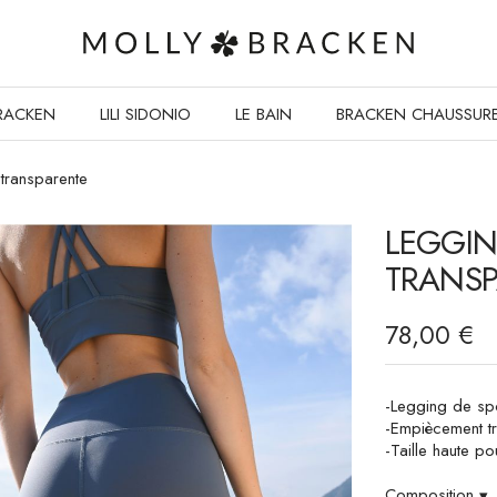
RACKEN
LILI SIDONIO
LE BAIN
BRACKEN CHAUSSUR
transparente
LEGGIN
TRANS
78,00 €
-Legging de sp
-Empiècement t
-Taille haute po
Composition
▾