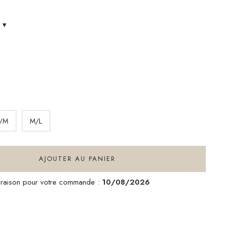
s
▾
LEU
/M
M/L
AJOUTER AU PANIER
ivraison pour votre commande :
10/08/2026