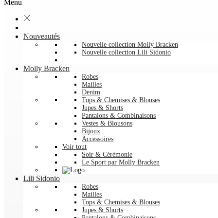
Menu
Nouveautés
Nouvelle collection Molly Bracken
Nouvelle collection Lili Sidonio
Molly Bracken
Robes
Mailles
Denim
Tops & Chemises & Blouses
Jupes & Shorts
Pantalons & Combinaisons
Vestes & Blousons
Bijoux
Accessoires
Voir tout
Soir & Cérémonie
Le Sport par Molly Bracken
Lili Sidonio
Robes
Mailles
Tops & Chemises & Blouses
Jupes & Shorts
Pantalons & Combinaisons