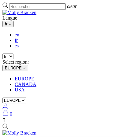
clear
Langue :
fr
en
fr
es
Select region:
EUROPE
EUROPE
CANADA
USA
0
