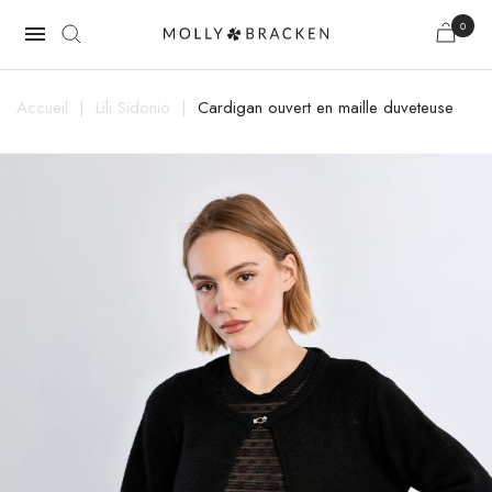
0

Accueil
Lili Sidonio
Cardigan ouvert en maille duveteuse