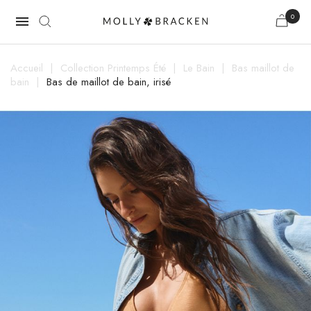
0

Accueil
Collection Printemps Été
Le Bain
Bas maillot de
bain
Bas de maillot de bain, irisé